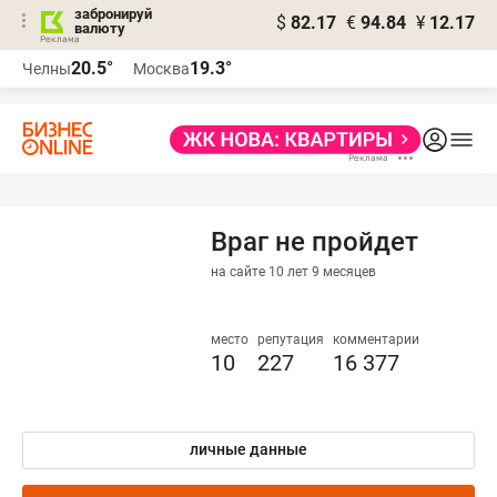
забронируй
$
82.17
€
94.84
¥
12.17
валюту
20.5°
19.3°
Челны
Москва
Враг не пройдет
на сайте 10 лет 9 месяцев
место
репутация
комментарии
10
227
16 377
личные данные