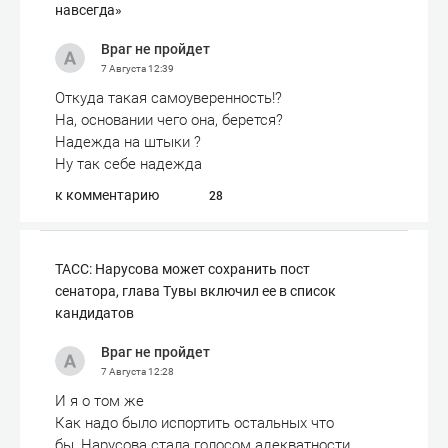
навсегда»
Враг не пройдет
7 Августа
12:39
Откуда такая самоуверенность!?
На, основании чего она, берется?
Надежда на штыки ?
Ну так себе надежда
к комментарию
28
ТАСС: Нарусова может сохранить пост
сенатора, глава Тувы включил ее в список
кандидатов
Враг не пройдет
7 Августа
12:28
И я о том же
Как надо было испортить остальных что
бы, Нарусова стала голосом адекватности