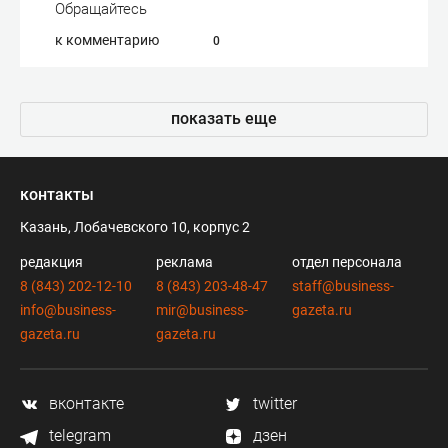
Обращайтесь
к комментарию
0
показать еще
контакты
Казань, Лобачевского 10, корпус 2
редакция
реклама
отдел персонала
8 (843) 202-12-10
8 (843) 203-48-47
staff@business-
info@business-
mir@business-
gazeta.ru
gazeta.ru
gazeta.ru
вконтакте
twitter
telegram
дзен