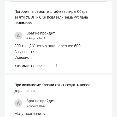
Погорел на ремонте штаб-квартиры Сбера:
за что УБЭП и СКР повязали зама Руслана
Салимова
Враг не пройдет
6 Августа
16:12
300 тыщ? У него оклад наверное 600
А тут взятка
Смешно
к комментарию
8
При исполкоме Казани хотят создать новое
управление
Враг не пройдет
6 Августа
10:42
Могу, возглавить