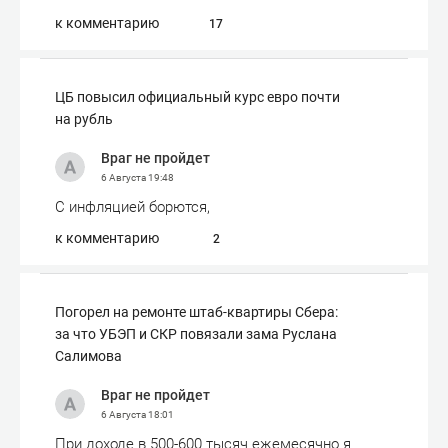
к комментарию
17
ЦБ повысил официальный курс евро почти
на рубль
Враг не пройдет
6 Августа
19:48
С инфляцией борются,
к комментарию
2
Погорел на ремонте штаб-квартиры Сбера:
за что УБЭП и СКР повязали зама Руслана
Салимова
Враг не пройдет
6 Августа
18:01
При доходе в 500-600 тысяч ежемесячно я