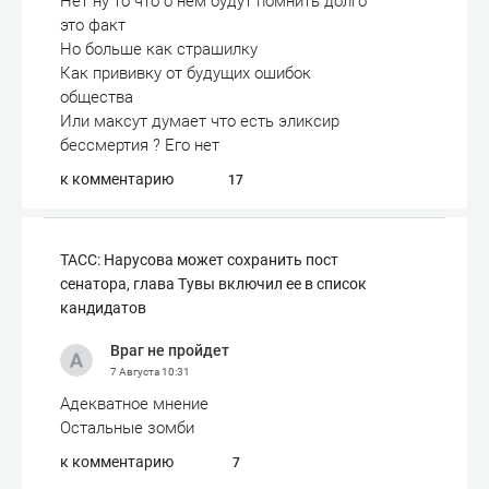
Нет ну то что о нем будут помнить долго
это факт
Но больше как страшилку
Как прививку от будущих ошибок
общества
Или максут думает что есть эликсир
бессмертия ? Его нет
к комментарию
17
ТАСС: Нарусова может сохранить пост
сенатора, глава Тувы включил ее в список
кандидатов
Враг не пройдет
7 Августа
10:31
Адекватное мнение
Остальные зомби
к комментарию
7