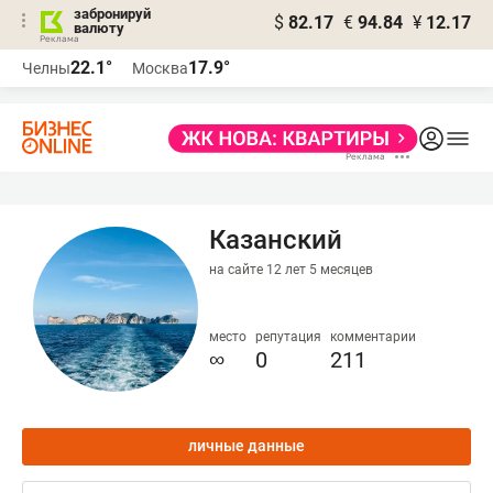
забронируй
$
82.17
€
94.84
¥
12.17
валюту
22.1°
17.9°
Челны
Москва
Казанский
на сайте 12 лет 5 месяцев
место
репутация
комментарии
∞
0
211
личные данные