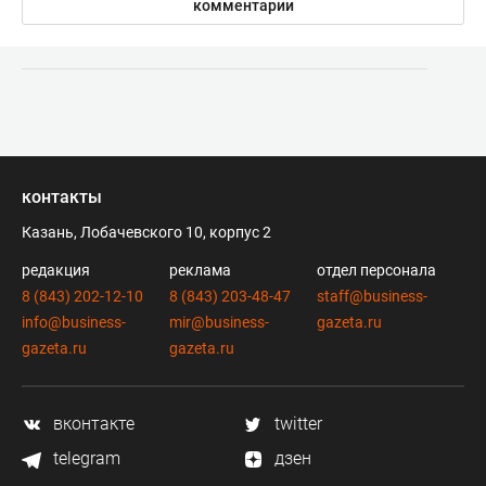
комментарии
контакты
Казань, Лобачевского 10, корпус 2
редакция
реклама
отдел персонала
8 (843) 202-12-10
8 (843) 203-48-47
staff@business-
info@business-
mir@business-
gazeta.ru
gazeta.ru
gazeta.ru
вконтакте
twitter
telegram
дзен