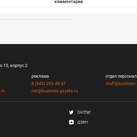
комментарии
 10, корпус 2
реклама
отдел персона
8 (843) 203-48-47
staff@business-
.ru
mir@business-gazeta.ru
twitter
дзен