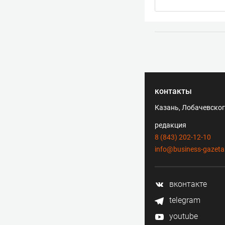
контакты
Казань, Лобачевского
редакция
8 (843) 202-12-10
info@business-gazeta
вконтакте
telegram
youtube