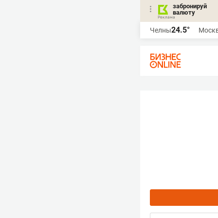
забронируй
валюту
24.5°
Челны
Моск