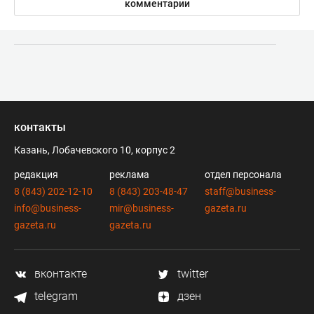
комментарии
контакты
Казань, Лобачевского 10, корпус 2
редакция
реклама
отдел персонала
8 (843) 202-12-10
8 (843) 203-48-47
staff@business-
info@business-
mir@business-
gazeta.ru
gazeta.ru
gazeta.ru
вконтакте
twitter
telegram
дзен