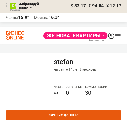
забронируй
$
82.17
€
94.84
¥
12.17
валюту
15.9°
16.3°
Челны
Москва
stefan
на сайте 14 лет 8 месяцев
место
репутация
комментарии
∞
0
30
личные данные