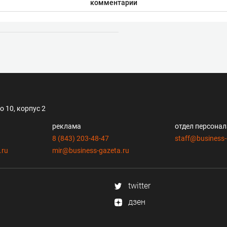
комментарии
 10, корпус 2
реклама
отдел персона
8 (843) 203-48-47
staff@business-
.ru
mir@business-gazeta.ru
twitter
дзен