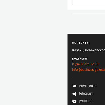
контакты
Казань, Лобачевского
редакция
8 (843) 202-12-10
info@business-gazeta
вконтакте
telegram
youtube