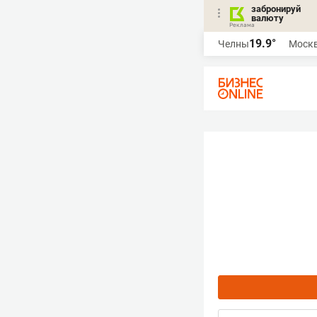
забронируй
валюту
19.9°
Челны
Моск