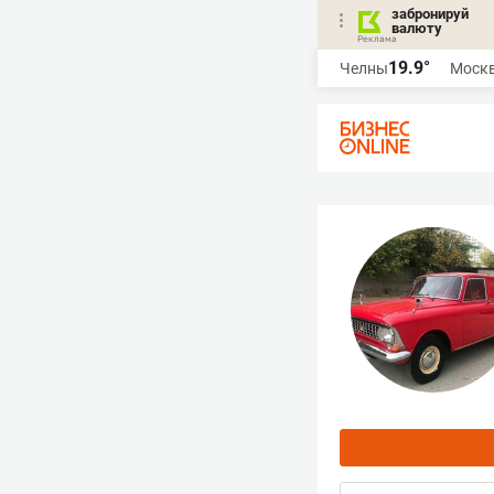
забронируй
валюту
19.9°
Челны
Моск