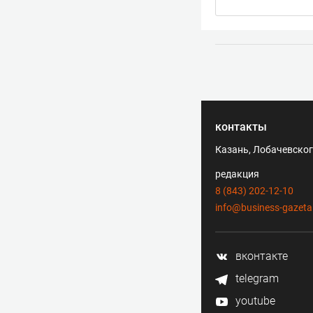
контакты
Казань, Лобачевского
редакция
8 (843) 202-12-10
info@business-gazeta
вконтакте
telegram
youtube