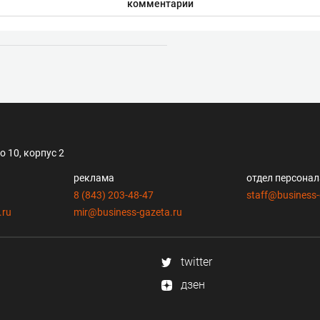
комментарии
 10, корпус 2
реклама
отдел персона
8 (843) 203-48-47
staff@business-
.ru
mir@business-gazeta.ru
twitter
дзен