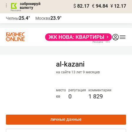
забронируй
$
82.17
€
94.84
¥
12.17
валюту
25.4°
23.9°
Челны
Москва
al-kazani
на сайте 13 лет 9 месяцев
место
репутация
комментарии
∞
0
1 829
личные данные