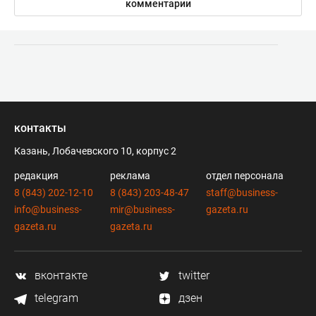
комментарии
контакты
Казань, Лобачевского 10, корпус 2
редакция
реклама
отдел персонала
8 (843) 202-12-10
8 (843) 203-48-47
staff@business-
info@business-
mir@business-
gazeta.ru
gazeta.ru
gazeta.ru
вконтакте
twitter
telegram
дзен