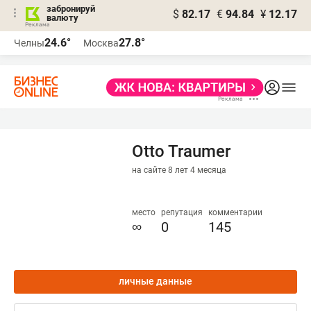
забронируй
$
82.17
€
94.84
¥
12.17
валюту
24.6°
27.8°
Челны
Москва
Otto Traumer
на сайте 8 лет 4 месяца
место
репутация
комментарии
∞
0
145
личные данные