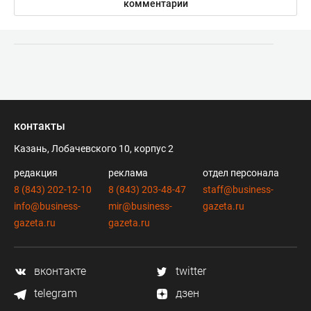
комментарии
контакты
Казань, Лобачевского 10, корпус 2
редакция
реклама
отдел персонала
8 (843) 202-12-10
8 (843) 203-48-47
staff@business-
info@business-
mir@business-
gazeta.ru
gazeta.ru
gazeta.ru
вконтакте
twitter
telegram
дзен