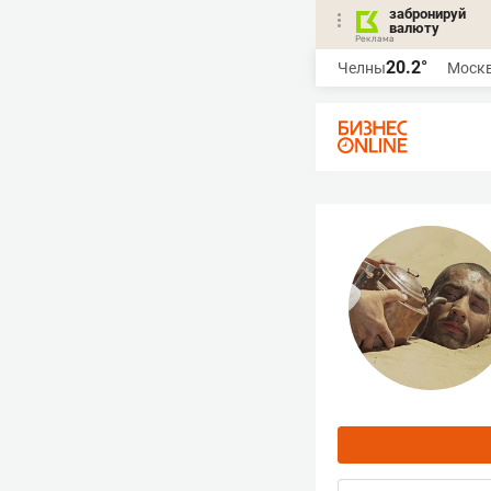
забронируй
валюту
20.2°
Челны
Моск