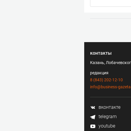
контакты
Казань, Лобачевского
редакция
8 (843) 202-12-10
info@business-gazeta
вконтакте
telegram
youtube