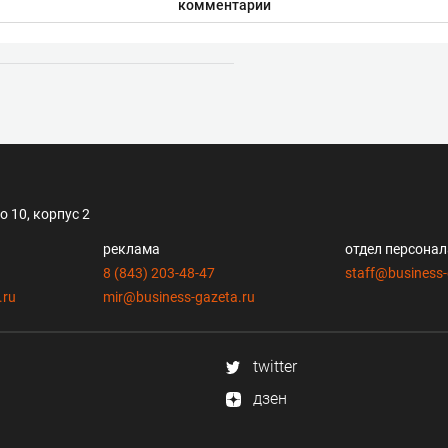
комментарии
 10, корпус 2
реклама
отдел персона
8 (843) 203-48-47
staff@business-
.ru
mir@business-gazeta.ru
twitter
дзен