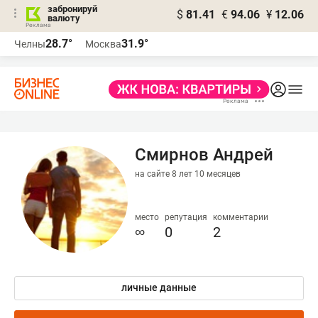
забронируй
$
81.41
€
94.06
¥
12.06
валюту
28.7°
31.9°
Челны
Москва
Смирнов Андрей
на сайте 8 лет 10 месяцев
место
репутация
комментарии
∞
0
2
личные данные