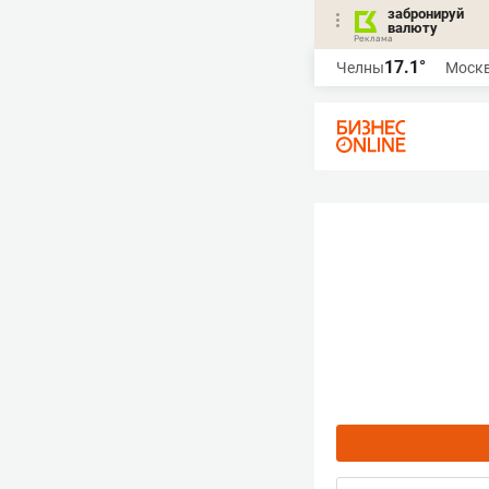
забронируй
валюту
17.1°
Челны
Моск