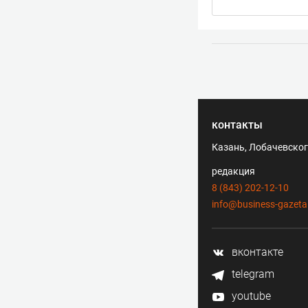
контакты
Казань, Лобачевского
редакция
8 (843) 202-12-10
info@business-gazeta
вконтакте
telegram
youtube