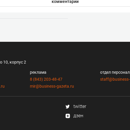
комментарии
 10, корпус 2
реклама
отдел персона
8 (843) 203-48-47
staff@business-
.ru
mir@business-gazeta.ru
twitter
дзен