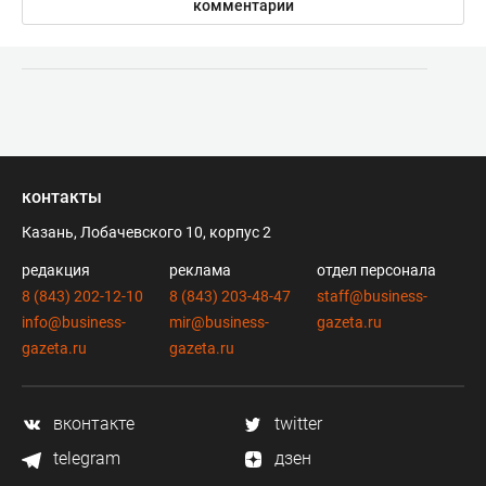
комментарии
контакты
Казань, Лобачевского 10, корпус 2
редакция
реклама
отдел персонала
8 (843) 202-12-10
8 (843) 203-48-47
staff@business-
info@business-
mir@business-
gazeta.ru
gazeta.ru
gazeta.ru
вконтакте
twitter
telegram
дзен