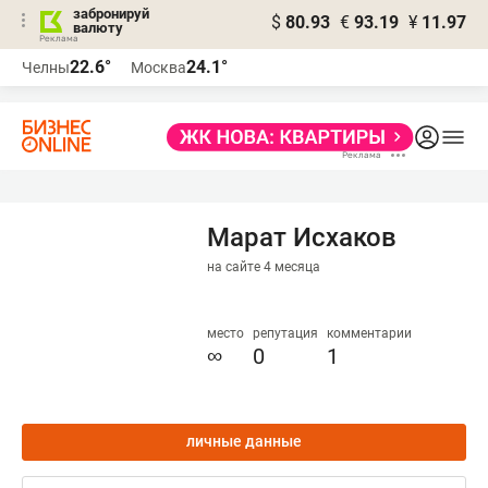
забронируй
$
80.93
€
93.19
¥
11.97
валюту
22.6°
24.1°
Челны
Москва
Марат Исхаков
на сайте 4 месяца
место
репутация
комментарии
∞
0
1
личные данные