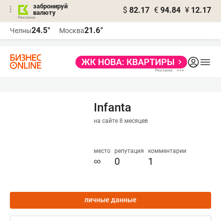
забронируй
$
82.17
€
94.84
¥
12.17
валюту
24.5°
21.6°
Челны
Москва
Infanta
на сайте 8 месяцев
место
репутация
комментарии
∞
0
1
личные данные