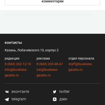
комментарии
контакты
Казань, Лобачевского 10, корпус 2
редакция
реклама
отдел персонала
8 (843) 202-12-10
8 (843) 203-48-47
staff@business-
info@business-
mir@business-
gazeta.ru
gazeta.ru
gazeta.ru
вконтакте
twitter
telegram
дзен