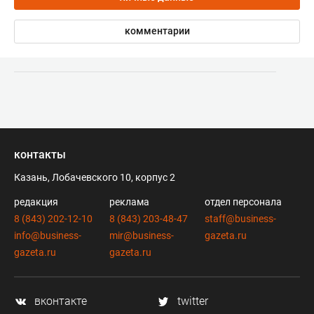
комментарии
контакты
Казань, Лобачевского 10, корпус 2
редакция
реклама
отдел персонала
8 (843) 202-12-10
8 (843) 203-48-47
staff@business-
info@business-
mir@business-
gazeta.ru
gazeta.ru
gazeta.ru
вконтакте
twitter