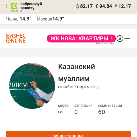
забронируй
$
82.17
€
94.84
¥
12.17
валюту
14.9°
14.9°
Челны
Москва
Казанский
муаллим
на сайте 1 год 4 месяца
место
репутация
комментарии
∞
0
60
личные данные