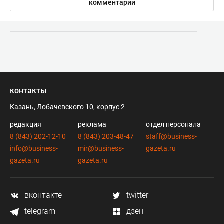
комментарии
контакты
Казань, Лобачевского 10, корпус 2
редакция
реклама
отдел персонала
8 (843) 202-12-10
8 (843) 203-48-47
staff@business-
info@business-
mir@business-
gazeta.ru
gazeta.ru
gazeta.ru
вконтакте
twitter
telegram
дзен