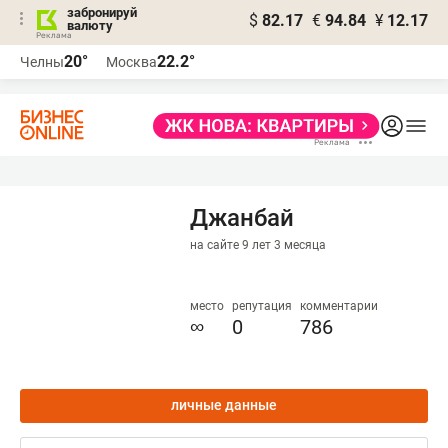
забронируй
$
82.17
€
94.84
¥
12.17
валюту
20°
22.2°
Челны
Москва
Джанбай
на сайте 9 лет 3 месяца
место
репутация
комментарии
∞
0
786
личные данные