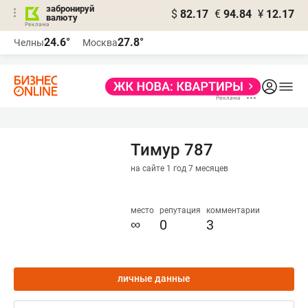
забронируй
$
82.17
€
94.84
¥
12.17
валюту
24.6°
27.8°
Челны
Москва
Тимур 787
на сайте 1 год 7 месяцев
место
репутация
комментарии
∞
0
3
личные данные