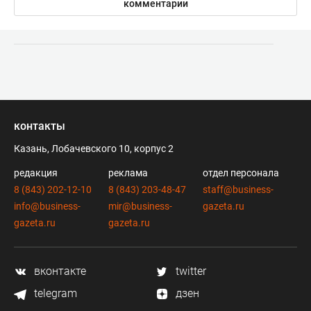
комментарии
контакты
Казань, Лобачевского 10, корпус 2
редакция
реклама
отдел персонала
8 (843) 202-12-10
8 (843) 203-48-47
staff@business-
info@business-
mir@business-
gazeta.ru
gazeta.ru
gazeta.ru
вконтакте
twitter
telegram
дзен