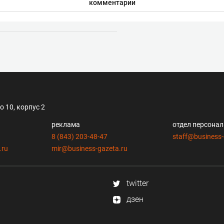
комментарии
 10, корпус 2
реклама
отдел персона
8 (843) 203-48-47
staff@business-
.ru
mir@business-gazeta.ru
twitter
дзен