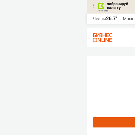
забронируй
валюту
26.7°
Челны
Моск