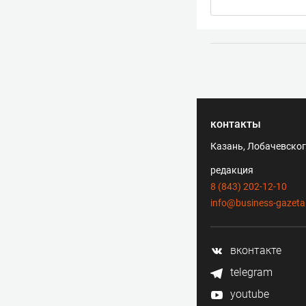
контакты
Казань, Лобачевского
редакция
8 (843) 202-12-10
info@business-gazeta
вконтакте
telegram
youtube