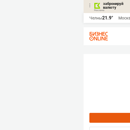
забронируй
валюту
21.9°
Челны
Моск