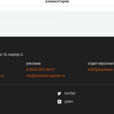
комментарии
 10, корпус 2
реклама
отдел персона
8 (843) 203-48-47
staff@business-
.ru
mir@business-gazeta.ru
twitter
дзен