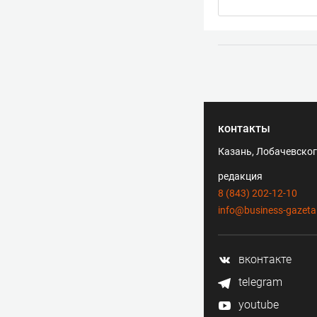
контакты
Казань, Лобачевского
редакция
8 (843) 202-12-10
info@business-gazeta
вконтакте
telegram
youtube