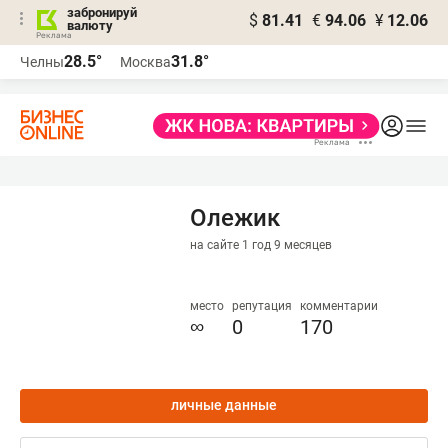
забронируй
$
81.41
€
94.06
¥
12.06
валюту
28.5°
31.8°
Челны
Москва
Олежик
на сайте 1 год 9 месяцев
место
репутация
комментарии
∞
0
170
личные данные