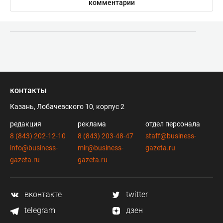
комментарии
контакты
Казань, Лобачевского 10, корпус 2
редакция
реклама
отдел персонала
8 (843) 202-12-10
8 (843) 203-48-47
staff@business-
info@business-
mir@business-
gazeta.ru
gazeta.ru
gazeta.ru
вконтакте
twitter
telegram
дзен