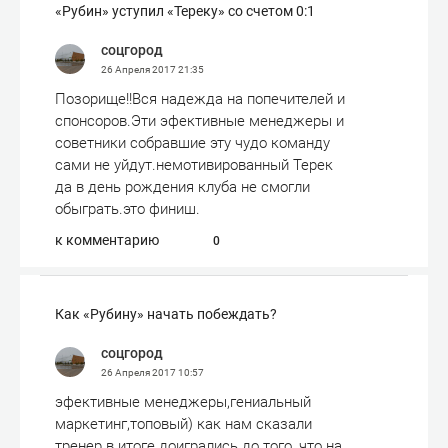
​«Рубин» уступил «Тереку» со счетом 0:1
соцгород
26 Апреля 2017
21:35
Позорище!!Вся надежда на попечителей и
спонсоров.Эти эфективные менеджеры и
советники собравшие эту чудо команду
сами не уйдут.немотивированный Терек
да в день рождения клуба не смогли
обыграть.это финиш.
к комментарию
0
Как «Рубину» начать побеждать?
соцгород
26 Апреля 2017
10:57
эфективные менеджеры,гениальный
маркетинг,топовый) как нам сказали
тренер в итоге доигрались до того ,что на