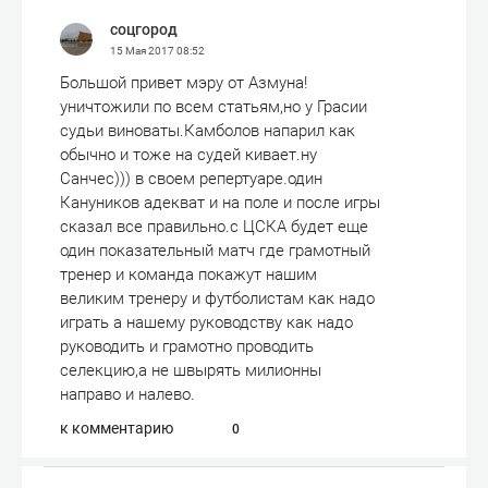
соцгород
15 Мая 2017
08:52
Большой привет мэру от Азмуна!
уничтожили по всем статьям,но у Грасии
судьи виноваты.Камболов напарил как
обычно и тоже на судей кивает.ну
Санчес))) в своем репертуаре.один
Кануников адекват и на поле и после игры
сказал все правильно.с ЦСКА будет еще
один показательный матч где грамотный
тренер и команда покажут нашим
великим тренеру и футболистам как надо
играть а нашему руководству как надо
руководить и грамотно проводить
селекцию,а не швырять милионны
направо и налево.
к комментарию
0