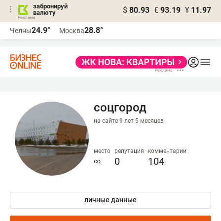
забронируй
$
80.93
€
93.19
¥
11.97
валюту
24.9°
28.8°
Челны
Москва
соцгород
на сайте 9 лет 5 месяцев
место
репутация
комментарии
∞
0
104
личные данные