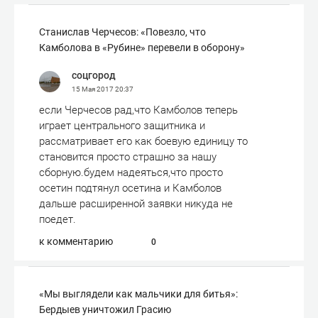
Станислав Черчесов: «Повезло, что
Камболова в «Рубине» перевели в оборону»
соцгород
15 Мая 2017
20:37
если Черчесов рад,что Камболов теперь
играет центрального защитника и
рассматривает его как боевую единицу то
становится просто страшно за нашу
сборную.будем надеяться,что просто
осетин подтянул осетина и Камболов
дальше расширенной заявки никуда не
поедет.
к комментарию
0
«Мы выглядели как мальчики для битья»:
Бердыев уничтожил Грасию