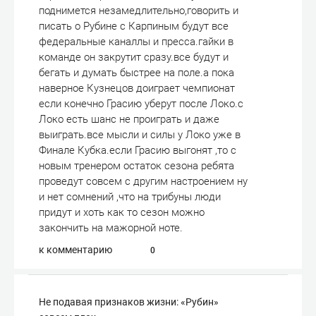
поднимется незамедлительно,говорить и
писать о Рубине с Карпиным будут все
федеральные каналлы и пресса.гайки в
команде он закрутит сразу.все будут и
бегать и думать быстрее на поле.а пока
наверное Кузнецов доиграет чемпионат
если конечно Грасию уберут после Локо.с
Локо есть шанс не проиграть и даже
выиграть.все мысли и силы у Локо уже в
Финале Кубка.если Грасию выгонят ,то с
новым тренером остаток сезона ребята
проведут совсем с другим настроением ну
и нет сомнений ,что на трибуны люди
придут и хоть как то сезон можно
закончить на мажорной ноте.
к комментарию
0
Не подавая признаков жизни: «Рубин»