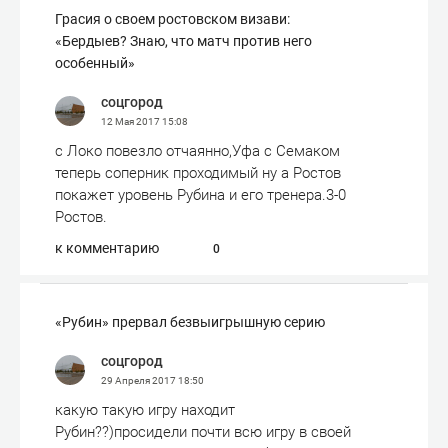
Грасия о своем ростовском визави:
«Бердыев? Знаю, что матч против него
особенный»
соцгород
12 Мая 2017
15:08
с Локо повезло отчаянно,Уфа с Семаком
теперь соперник проходимый ну а Ростов
покажет уровень Рубина и его тренера.3-0
Ростов.
к комментарию
0
«Рубин» прервал безвыигрышную серию
соцгород
29 Апреля 2017
18:50
какую такую игру находит
Рубин??)просидели почти всю игру в своей