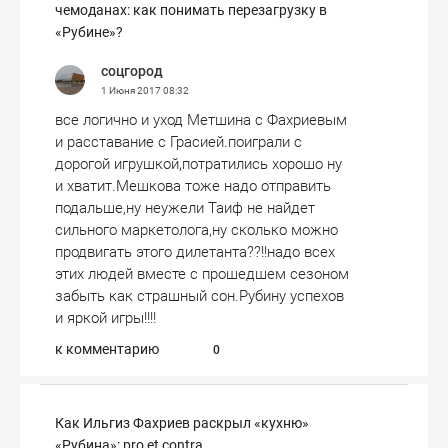
чемоданах: как понимать перезагрузку в
«Рубине»?
соцгород
1 Июня 2017
08:32
все логично и уход Метшина с Фахриевым
и расставание с Грасией.поиграли с
дорогой игрушкой,потратились хорошо ну
и хватит.Мешкова тоже надо отправить
подальше,ну неужели Таиф не найдет
сильного маркетолога,ну сколько можно
продвигать этого дилетанта??!!надо всех
этих людей вместе с прошедшем сезоном
забыть как страшный сон.Рубину успехов
и яркой игры!!!!
к комментарию
0
Как Ильгиз Фахриев раскрыл «кухню»
«Рубина»: pro et contra