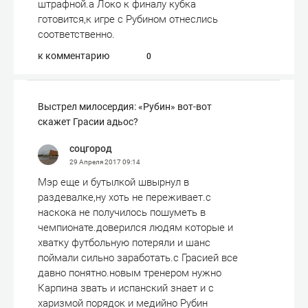
штрафной.а Локо к финалу кубка
готовится,к игре с Рубином отнеслись
соответственно.
к комментарию
0
Выстрел милосердия: «Рубин» вот-вот
скажет Грасии адьос?
соцгород
29 Апреля 2017
09:14
Мэр еще и бутылкой швырнул в
раздевалке,ну хоть не переживает.с
наскока не получилось пошуметь в
чемпионате.доверился людям которые и
хватку футбольную потеряли и шанс
поймали сильно заработать.с Грасией все
давно понятно.новым тренером нужно
Карпина звать и испанский знает и с
харизмой порядок и медийно Рубин