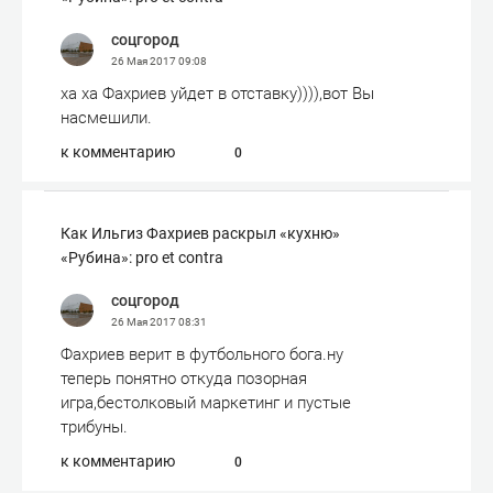
соцгород
26 Мая 2017
09:08
ха ха Фахриев уйдет в отставку)))),вот Вы
насмешили.
к комментарию
0
Как Ильгиз Фахриев раскрыл «кухню»
«Рубина»: pro et contra
соцгород
26 Мая 2017
08:31
Фахриев верит в футбольного бога.ну
теперь понятно откуда позорная
игра,бестолковый маркетинг и пустые
трибуны.
к комментарию
0