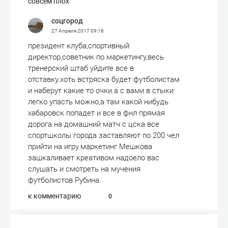
совсем плох
соцгород
27 Апреля 2017
09:18
президент клуба,спортивный
директор,советник по маркетингу,весь
тренерский штаб уйдите все в
отставку.хоть встряска будет футболистам
и наберут какие то очки.а с вами в стыки
легко упасть можно,а там какой нибудь
хабаровск попадет и все в фнл прямая
дорога.на домашний матч с цска все
спортшколы города заставляют по 200 чел
прийти на игру.маркетинг Мешкова
зашкаливает креативом.надоело вас
слушать и смотреть на мучения
футболистов Рубина.
к комментарию
0