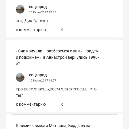
соцгород
15 Июня 2017
17:35
ага),Дик Адвокат.
к комментарию
0
«Они кричали – разберемся с вами, придем
и подожжем»: в Авиастрой вернулись 1990-
е?
соцгород
15 Июня 2017
13:57
про всех знаешь,всем зла желаешь..кто
ты?
к комментарию
0
Шаймиев вместо Метшина, Бердыев на