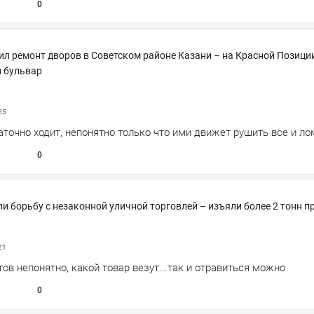
0
л ремонт дворов в Советском районе Казани – на Красной Позици
 бульвар
25
точно ходит, непонятно только что ими движет рушить все и ло
0
ли борьбу с незаконной уличной торговлей – изъяли более 2 тонн 
21
ов непонятно, какой товар везут...так и отравиться можно
0