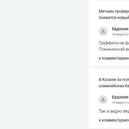
Метшин провери
появится новый
Евдокия
16 Июля
14:
Граффити на ф
Ломжинской во
к комментарию
В Казани за по
олимпийских б
Евдокия
13 Июля
11:
Так и видно ве
к комментарию