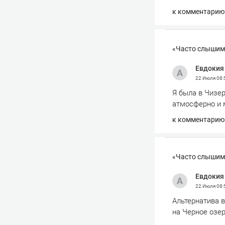
к комментарию
«Часто слышим 
Евдокия
22 Июля
08:
Я была в Чизер
атмосферно и 
к комментарию
«Часто слышим 
Евдокия
22 Июля
08:
Альтернатива 
на Черное озер