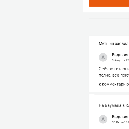
Метшин заявил 
Евдокия
3 Августа
12
Сейчас гитарн
полно, все пою
к комментарию
На Баумана в К
Евдокия
30 Июля
16: