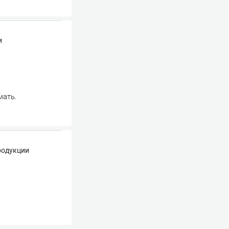
и
мать.
продукции