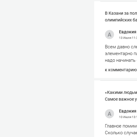
В Казани за по
олимпийских б
Евдокия
13 Июля
11:
Всем давно сле
элементарно п
надо начинать 
к комментарию
«Какими людьми
Самое важное у
Евдокия
10 Июля
13:
Главное помимо
Сколько случае