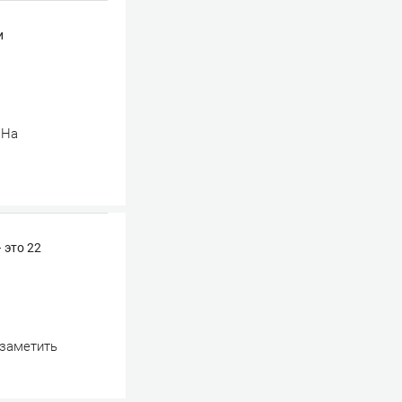
и
 На
 это 22
 заметить