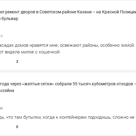
л ремонт дворов в Советском районе Казани – на Красной Позици
 бульвар
17
асадах домов нравятся мне, освежают районы, особенно зимой.
т видела милое с кошечкой.
3
лгода через «желтые сетки» собрали 55 тысяч кубометров отходов –
ассейна
40
дь, что там бутылки, когда к контейнерам подходишь, сложно не
0