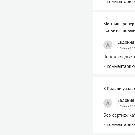
к комментарию
Метшин провери
появится новый
Евдокия
17 Июля
14:
Вандалов доста
к комментарию
В Казани усили
Евдокия
17 Июля
14:
Без сертификат
к комментарию