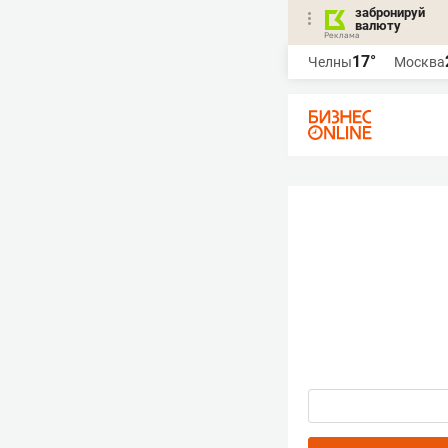
забронируй
валюту
17°
Челны
Москва