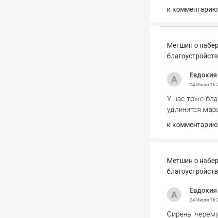
к комментарию
Метшин о набер
благоустройств
Евдокия
24 Июля
16:
У нас тоже бл
удлинится мар
к комментарию
Метшин о набер
благоустройств
Евдокия
24 Июля
16:
Сирень, черему