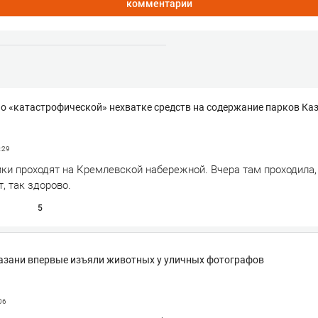
комментарии
о «катастрофической» нехватке средств на содержание парков Ка
:29
ики проходят на Кремлевской набережной. Вчера там проходила,
т, так здорово.
5
азани впервые изъяли животных у уличных фотографов
06