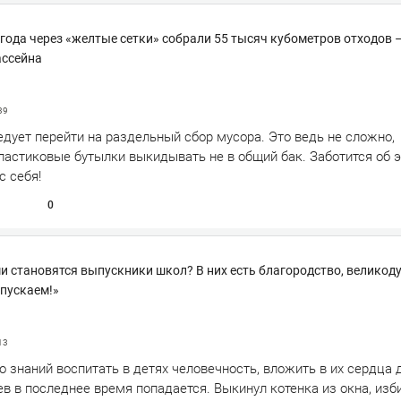
лгода через «желтые сетки» собрали 55 тысяч кубометров отходов –
ассейна
39
дует перейти на раздельный сбор мусора. Это ведь не сложно,
ластиковые бутылки выкидывать не в общий бак. Заботится об 
с себя!
0
 становятся выпускники школ? В них есть благородство, великод
пускаем!»
13
 знаний воспитать в детях человечность, вложить в их сердца 
в в последнее время попадается. Выкинул котенка из окна, изби