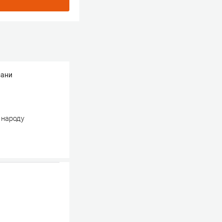
зани
 народу