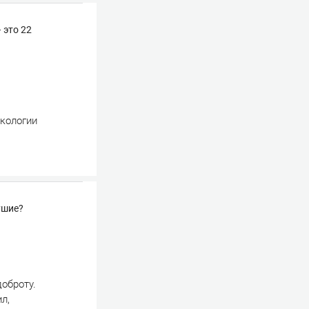
 это 22
экологии
ушие?
доброту.
л,