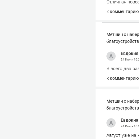
Отличная новос
к комментарию
Метшин о набер
благоустройств
Евдокия
24 Июля
16:
Я всего два ра
к комментарию
Метшин о набер
благоустройств
Евдокия
24 Июля
16:
Август уже на 