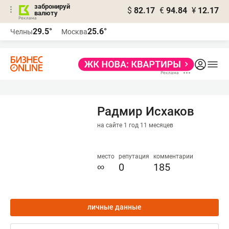
забронируй
$
82.17
€
94.84
¥
12.17
валюту
29.5°
25.6°
Челны
Москва
Радмир Исхаков
на сайте 1 год 11 месяцев
место
репутация
комментарии
∞
0
185
личные данные