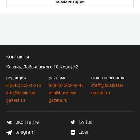
комментарии
контакты
Казань, Лобачевского 10, корпус 2
редакция
реклама
отдел персонала
8 (843) 202-12-10
8 (843) 203-48-47
staff@business-
info@business-
mir@business-
gazeta.ru
gazeta.ru
gazeta.ru
вконтакте
twitter
telegram
дзен