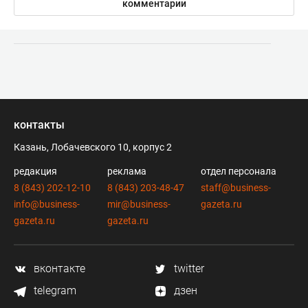
комментарии
контакты
Казань, Лобачевского 10, корпус 2
редакция
реклама
отдел персонала
8 (843) 202-12-10
8 (843) 203-48-47
staff@business-
info@business-
mir@business-
gazeta.ru
gazeta.ru
gazeta.ru
вконтакте
twitter
telegram
дзен