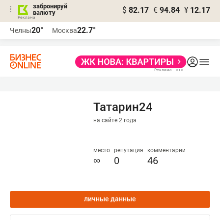
забронируй
$
82.17
€
94.84
¥
12.17
валюту
20°
22.7°
Челны
Москва
Татарин24
на сайте 2 года
место
репутация
комментарии
∞
0
46
личные данные