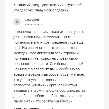
Казанский след в деле Ксении Разуваевой:
кто сдал экс-главу Росмолодежи?
Фидарис
7 Августа
19:12
Я, конечно, не оправдываю их преступные
деяния (так можно говорить - они
признались в них, хотя решения суда ещё
нет). Но они много лет стояли во главе
молодежного движения всей страны и
показывали не только на словах свою
лояльность к власти. Они были её опорой
на многих мероприятиях и, особенно во
время очередных выборов. Судьям и всем
кто участвует со стороны
правоохранительных органов не стоит
забывать эти смягчающие обстоятельства
дела. Все ошибаются. Вот только вопрос:
где всё-таки эти ребята ошиблись?
к комментарию