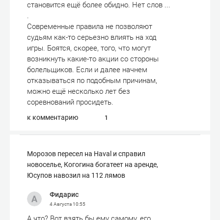
становится ещё более обидно. Нет слов ...
.
Современные правила не позволяют
судьям как-то серьезно влиять на ход
игры. Боятся, скорее, того, что могут
возникнуть какие-то акции со стороны
болельщиков. Если и далее начнем
отказываться по подобным причинам,
можно ещё несколько лет без
соревнований просидеть.
к комментарию
1
Морозов пересел на Haval и справил
новоселье, Когогина богатеет на аренде,
Юсупов навозил на 112 лямов
Фидарис
4 Августа
10:55
А что? Вот взять бы ему самому, его