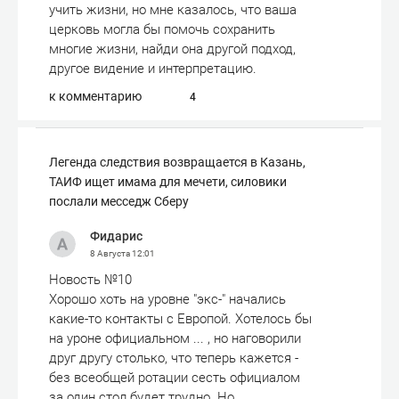
учить жизни, но мне казалось, что ваша
церковь могла бы помочь сохранить
многие жизни, найди она другой подход,
другое видение и интерпретацию.
к комментарию
4
Легенда следствия возвращается в Казань,
ТАИФ ищет имама для мечети, силовики
послали месседж Сберу
Фидарис
8 Августа
12:01
Новость №10
Хорошо хоть на уровне "экс-" начались
какие-то контакты с Европой. Хотелось бы
на уроне официальном ... , но наговорили
друг другу столько, что теперь кажется -
без всеобщей ротации сесть официалом
за один стол будет трудно. Но