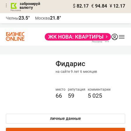
забронируй
$
82.17
€
94.84
¥
12.17
валюту
23.5°
21.8°
Челны
Москва
Фидарис
на сайте 9 лет 6 месяцев
место
репутация
комментарии
66
59
5 025
личные данные