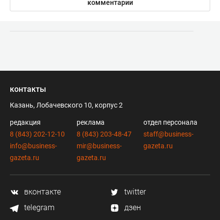
комментарии
контакты
Казань, Лобачевского 10, корпус 2
редакция
реклама
отдел персонала
8 (843) 202-12-10
8 (843) 203-48-47
staff@business-
info@business-
mir@business-
gazeta.ru
gazeta.ru
gazeta.ru
вконтакте
twitter
telegram
дзен