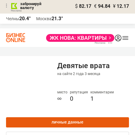
забронируй
$
82.17
€
94.84
¥
12.17
валюту
20.4°
21.3°
Челны
Москва
Девятые врата
на сайте 2 года 3 месяца
место
репутация
комментарии
∞
0
1
личные данные