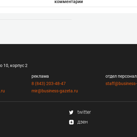
комментарии
 10, корпус 2
реклама
отдел персона
8 (843) 203-48-47
staff@business-
.ru
mir@business-gazeta.ru
twitter
дзен