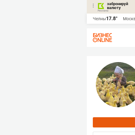
забронируй
валюту
17.8°
Челны
Моск