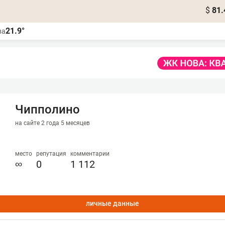
$
81.
21.9°
ва
Чипполино
на сайте 2 года 5 месяцев
место
репутация
комментарии
∞
0
1 112
личные данные