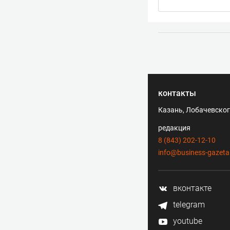
контакты
Казань, Лобачевского
редакция
8 (843) 202-12-10
info@business-gazeta
вконтакте
telegram
youtube