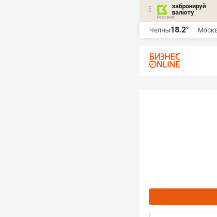
забронируй
валюту
18.2°
Челны
Моск