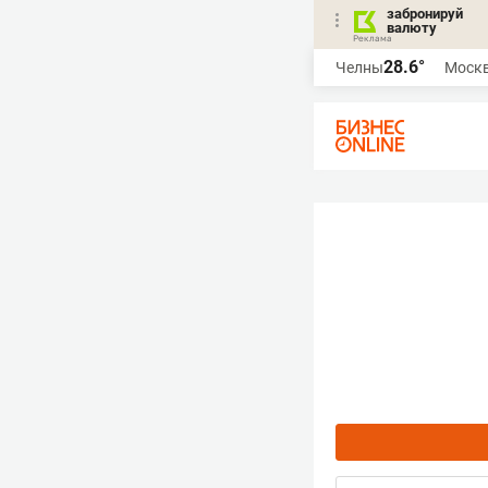
забронируй
валюту
28.6°
Челны
Моск