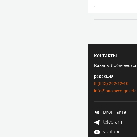
контакты
Казань, Лобачевского
редакция
8 (843) 202-12-10
info@business-gazeta
вконтакте
telegram
youtube