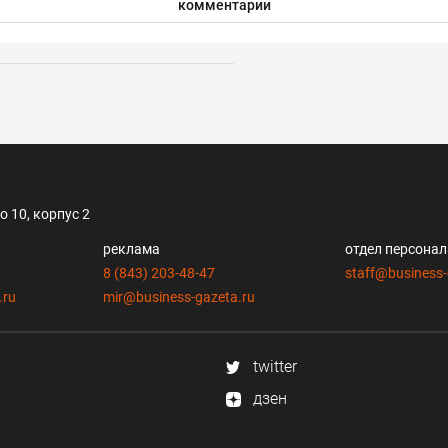
комментарии
 10, корпус 2
реклама
отдел персона
8 (843) 203-48-47
staff@business-
.ru
mir@business-gazeta.ru
twitter
дзен