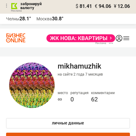
забронируй
$
81.41
€
94.06
¥
12.06
валюту
28.1°
30.8°
Челны
Москва
mikhamuzhik
на сайте 2 года 7 месяцев
место
репутация
комментарии
∞
0
62
личные данные