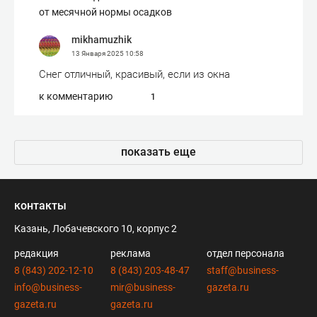
от месячной нормы осадков
mikhamuzhik
13 Января 2025
10:58
Снег отличный, красивый, если из окна
к комментарию
1
показать еще
контакты
Казань, Лобачевского 10, корпус 2
редакция
реклама
отдел персонала
8 (843) 202-12-10
8 (843) 203-48-47
staff@business-
info@business-
mir@business-
gazeta.ru
gazeta.ru
gazeta.ru