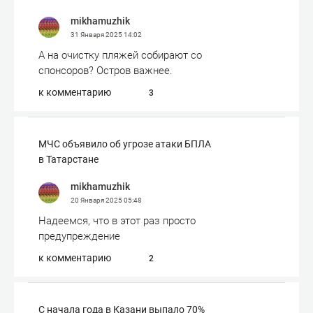
mikhamuzhik
31 Января 2025
14:02
А на очистку пляжей собирают со
спонсоров? Остров важнее.
к комментарию
3
МЧС объявило об угрозе атаки БПЛА
в Татарстане
mikhamuzhik
20 Января 2025
05:48
Надеемся, что в этот раз просто
предупреждение
к комментарию
2
С начала года в Казани выпало 70%