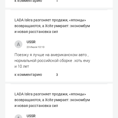
к комментарию
1
LADA Iskra разгоняет продажи, «японцы»
возвращаются, а Xcite умирает: экономбум
и новая расстановка сил
USSR
23 Июля
10:10
Поезжу я лучше на американском авто ,
нормальной российской сборке .хоть ему
и 10 лет
к комментарию
3
LADA Iskra разгоняет продажи, «японцы»
возвращаются, а Xcite умирает: экономбум
и новая расстановка сил
USSR