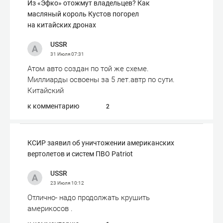
Из «Эфко» отожмут владельцев? Как
масляный король Кустов погорел
на китайских дронах
USSR
31 Июля
07:31
Атом авто создан по той же схеме.
Миллиарды освоены за 5 лет.автр по сути.
Китайский
к комментарию
2
КСИР заявил об уничтожении американских
вертолетов и систем ПВО Patriot
USSR
23 Июля
10:12
Отлично- надо продолжать крушить
америкосов .