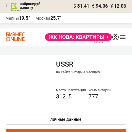
забронируй
$
81.41
€
94.06
¥
12.06
валюту
19.5°
25.7°
Челны
Москва
USSR
на сайте 2 года 9 месяцев
место
репутация
комментарии
312
5
777
личные данные