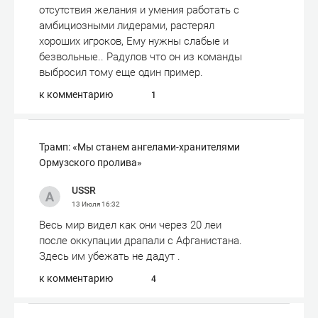
отсутствия желания и умения работать с
амбициозными лидерами, растерял
хороших игроков, Ему нужны слабые и
безвольные.. Радулов что он из команды
выбросил тому еще один пример.
к комментарию
1
Трамп: «Мы станем ангелами-хранителями
Ормузского пролива»
USSR
13 Июля
16:32
Весь мир видел как они через 20 леи
после оккупации драпали с Афганистана.
Здесь им убежать не дадут .
к комментарию
4