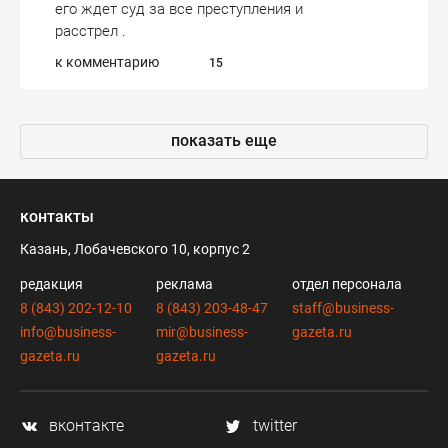
его ждет суд за все преступления и
расстрел .
к комментарию
15
показать еще
контакты
Казань, Лобачевского 10, корпус 2
редакция
реклама
отдел персонала
8 (843) 202-12-10
8 (843) 203-48-47
staff@business-
info@business-
mir@business-
gazeta.ru
gazeta.ru
gazeta.ru
вконтакте
twitter