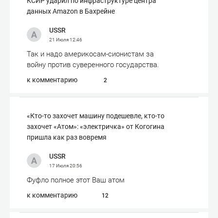
КСИР ударил по инфраструктуре центра
данных Amazon в Бахрейне
USSR
21 Июля
12:46
Так и надо америкосам-сионистам за
войну против суверенного государства.
к комментарию
2
«Кто-то захочет машину подешевле, кто-то
захочет «Атом»: «электричка» от Когогина
пришла как раз вовремя
USSR
17 Июля
20:56
Фуфло полное этот Ваш атом
к комментарию
12