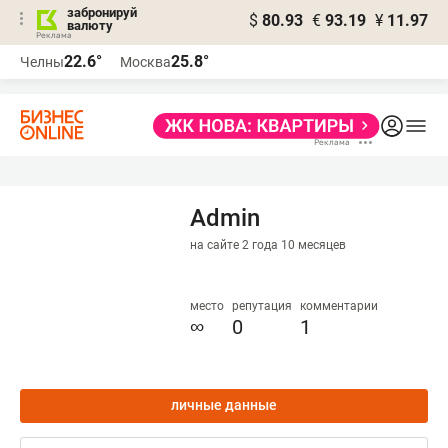
забронируй
$
80.93
€
93.19
¥
11.97
валюту
22.6°
25.8°
Челны
Москва
Admin
на сайте 2 года 10 месяцев
место
репутация
комментарии
∞
0
1
личные данные