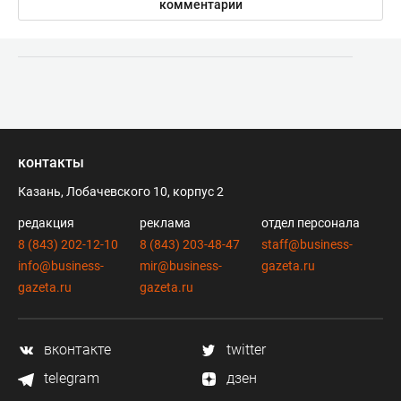
комментарии
контакты
Казань, Лобачевского 10, корпус 2
редакция
реклама
отдел персонала
8 (843) 202-12-10
8 (843) 203-48-47
staff@business-
info@business-
mir@business-
gazeta.ru
gazeta.ru
gazeta.ru
вконтакте
twitter
telegram
дзен