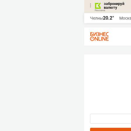
забронируй
валюту
20.2°
Челны
Моск