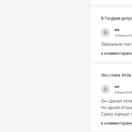
В Госдуме допу
wv
16 Июля
22:
Зеркально пос
к комментарию
Экс-глава УАЗа
wv
9 Июля
20:0
Он сделал отл
Ни одной отзыв
Сразу хорошо 
к комментарию