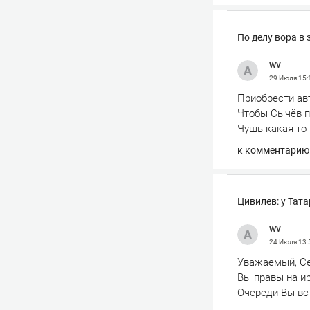
По делу вора в
wv
29 Июля
15:
Приобрести авт
Чтобы Сычёв п
Чушь какая то
к комментарию
Цивилев: у Тат
wv
24 Июля
13:
Уважаемый, Се
Вы правы на ир
Очереди Вы вс