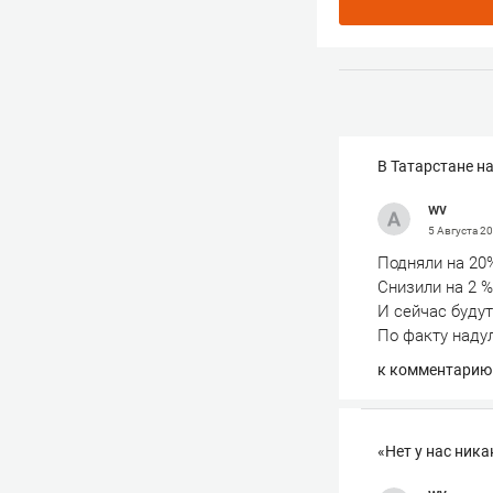
В Татарстане н
wv
5 Августа
20
Подняли на 20
Снизили на 2 %
И сейчас будут
По факту наду
к комментарию
«Нет у нас ник