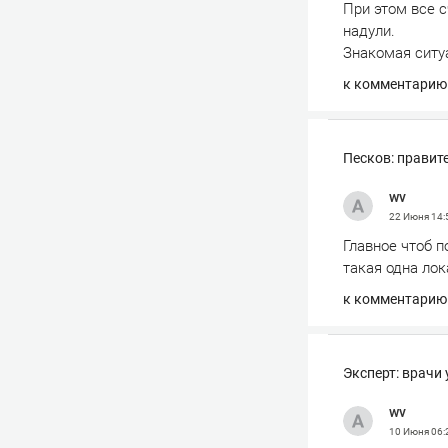
При этом все с
надули.
Знакомая ситу
к комментарию
Песков: правит
wv
22 Июня
14:
Главное чтоб п
такая одна лок
к комментарию
Эксперт: врачи 
wv
10 Июня
06: