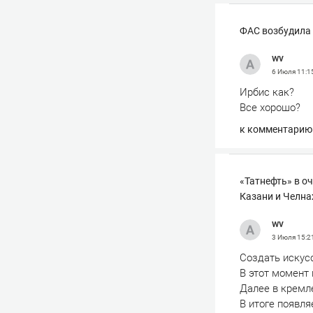
ФАС возбудила 
wv
6 Июля
11:1
Ирбис как?
Все хорошо?
к комментарию
«Татнефть» в оч
Казани и Челна
wv
3 Июля
15:2
Создать искус
В этот момент 
Далее в кремл
В итоге появля