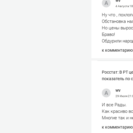
wv
4 Августа
18
Ну что , похло
Обстановка нал
Но цены вырос
Браво!
Обдурили наро
к комментарию
Росстат: В РТ ц
показатель по 
wv
29 Июля
21:
И все Рады.
Как красиво вс
Многие так и н
к комментарию