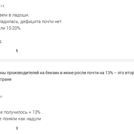
:15
паем в ладоши.
адилась, дефицита почти нет.
ли 15-20%.
д
5
ены производителей на бензин в июне росли почти на 13% – это вто
стране
01
е получилось + 13% .
е поняли как надули
3