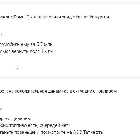
 законе Ромы Сыча допросили свидетеля из Удмуртии
15
омобиль ему за 5.7 млн.
омог вернуть долг 4 млн.
2
арстана положительная динамика в ситуации с топливом
53
ргей Цивилёв.
бис топливо есть, очередей нет..
таньте пораньше и посмотрите на АЗС Татнефть