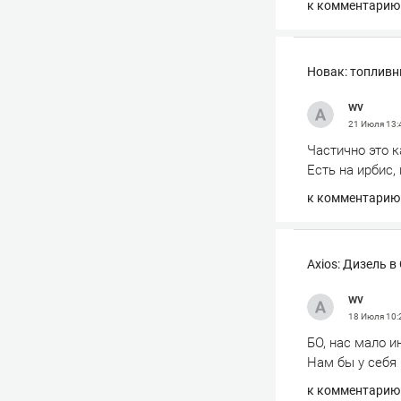
к комментарию
Новак: топливн
wv
21 Июля
13:
Частично это к
Есть на ирбис, 
к комментарию
Axios: Дизель 
wv
18 Июля
10:
БО, нас мало и
Нам бы у себя 
к комментарию