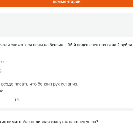
комментарии
ачали снижаться цены на бензин – 95-й подешевел почти на 2 рубля
:45
%
 везде писать что бензин рухнул вниз.
ли
19
аких лимитов!»: топливная «засуха» наконец ушла?