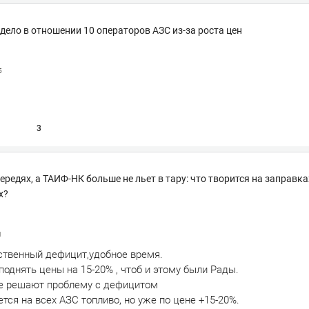
дело в отношении 10 операторов АЗС из-за роста цен
5
3
ередях, а ТАИФ-НК больше не льет в тару: что творится на заправка
х?
1
ственный дефицит,удобное время.
поднять цены на 15-20% , чтоб и этому были Рады.
е решают проблему с дефицитом
ется на всех АЗС топливо, но уже по цене +15-20%.