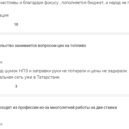
частливы и благодаря фокусу , пополняется бюджет, и народ не 
ация
10
ельство занимается вопросом цен на топливо
56
од шумок НПЗ и заправки руки не потирали и цены не задирали.
альная сеть уже в Татарстане.
3
уходят из профессии из-за многолетней работы на две ставки
26