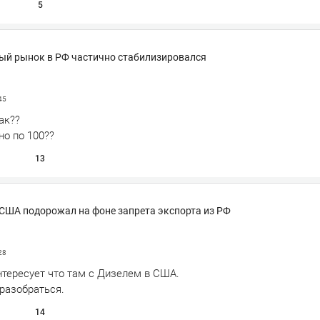
5
ый рынок в РФ частично стабилизировался
45
ак??
но по 100??
13
в США подорожал на фоне запрета экспорта из РФ
28
нтересует что там с Дизелем в США.
разобраться.
14