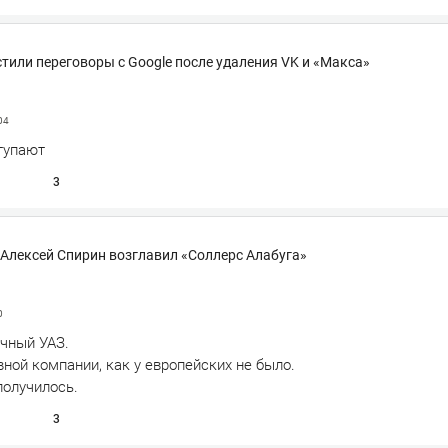
стили переговоры с Google после удаления VK и «Макса»
04
тупают
3
 Алексей Спирин возглавил «Соллерс Алабуга»
0
ичный УАЗ.
ной компании, как у европейских не было.
получилось.
3