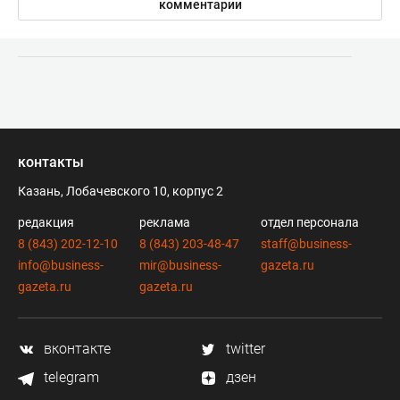
комментарии
контакты
Казань, Лобачевского 10, корпус 2
редакция
реклама
отдел персонала
8 (843) 202-12-10
8 (843) 203-48-47
staff@business-
info@business-
mir@business-
gazeta.ru
gazeta.ru
gazeta.ru
вконтакте
twitter
telegram
дзен