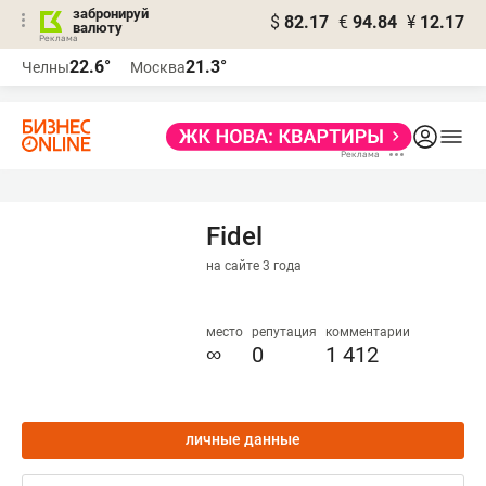
забронируй
$
82.17
€
94.84
¥
12.17
валюту
22.6°
21.3°
Челны
Москва
Fidel
на сайте 3 года
место
репутация
комментарии
∞
0
1 412
личные данные