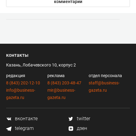
комментарии
контакты
Казань, Лобачевского 10, корпус 2
редакция
реклама
отдел персонала
8 (843) 202-12-10
8 (843) 203-48-47
staff@business-
info@business-
mir@business-
gazeta.ru
gazeta.ru
gazeta.ru
вконтакте
twitter
telegram
дзен