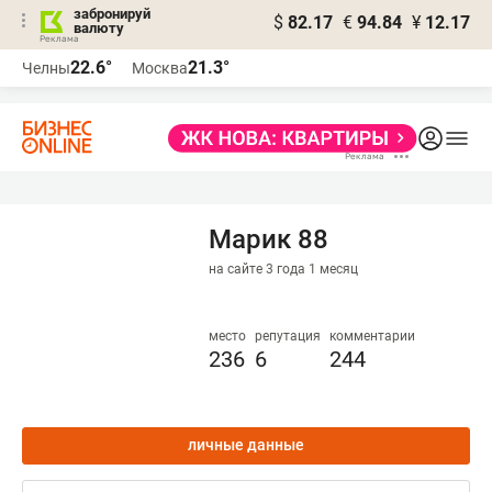
забронируй
$
82.17
€
94.84
¥
12.17
валюту
22.6°
21.3°
Челны
Москва
Марик 88
на сайте 3 года 1 месяц
место
репутация
комментарии
236
6
244
личные данные