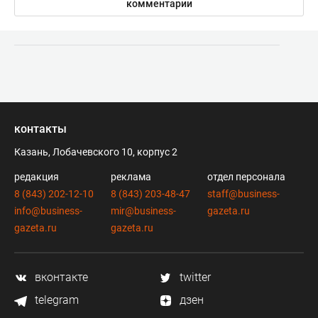
комментарии
контакты
Казань, Лобачевского 10, корпус 2
редакция
реклама
отдел персонала
8 (843) 202-12-10
8 (843) 203-48-47
staff@business-
info@business-
mir@business-
gazeta.ru
gazeta.ru
gazeta.ru
вконтакте
twitter
telegram
дзен