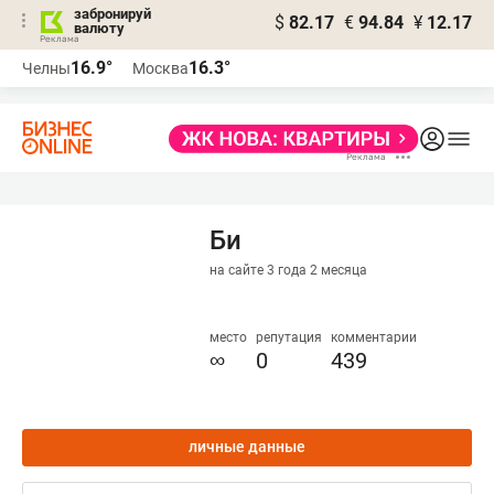
забронируй
$
82.17
€
94.84
¥
12.17
валюту
16.9°
16.3°
Челны
Москва
Би
на сайте 3 года 2 месяца
место
репутация
комментарии
∞
0
439
личные данные