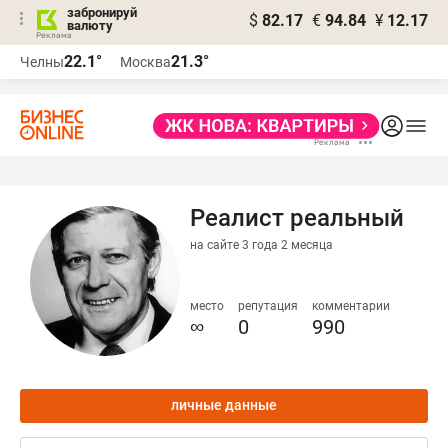
забронируй
$
82.17
€
94.84
¥
12.17
валюту
22.1°
21.3°
Челны
Москва
Peaлист peальный
на сайте 3 года 2 месяца
место
репутация
комментарии
∞
0
990
личные данные