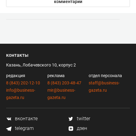
комментарии
контакты
Казань, Лобачевского 10, корпус 2
редакция
реклама
отдел персонала
8 (843) 202-12-10
8 (843) 203-48-47
staff@business-
info@business-
mir@business-
gazeta.ru
gazeta.ru
gazeta.ru
вконтакте
twitter
telegram
дзен