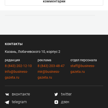
комментарии
контакты
Казань, Лобачевского 10, корпус 2
редакция
реклама
отдел персонала
8 (843) 202-12-10
8 (843) 203-48-47
staff@business-
info@business-
mir@business-
gazeta.ru
gazeta.ru
gazeta.ru
вконтакте
twitter
telegram
дзен