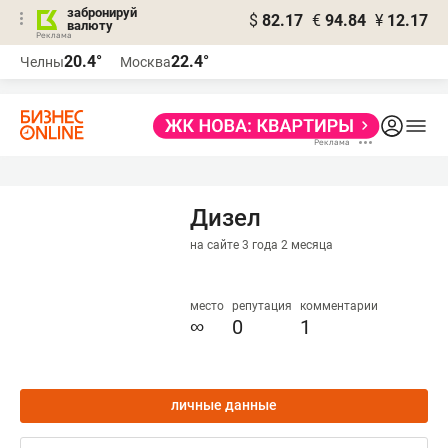
забронируй
$
82.17
€
94.84
¥
12.17
валюту
20.4°
22.4°
Челны
Москва
Дизел
на сайте 3 года 2 месяца
место
репутация
комментарии
∞
0
1
личные данные