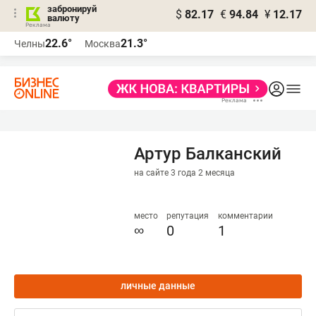
забронируй
$
82.17
€
94.84
¥
12.17
валюту
22.6°
21.3°
Челны
Москва
Артур Балканский
на сайте 3 года 2 месяца
место
репутация
комментарии
∞
0
1
личные данные