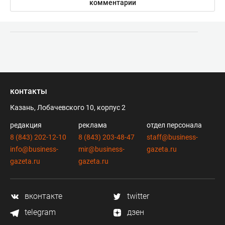
комментарии
контакты
Казань, Лобачевского 10, корпус 2
редакция
реклама
отдел персонала
8 (843) 202-12-10
8 (843) 203-48-47
staff@business-
info@business-
mir@business-
gazeta.ru
gazeta.ru
gazeta.ru
вконтакте
twitter
telegram
дзен