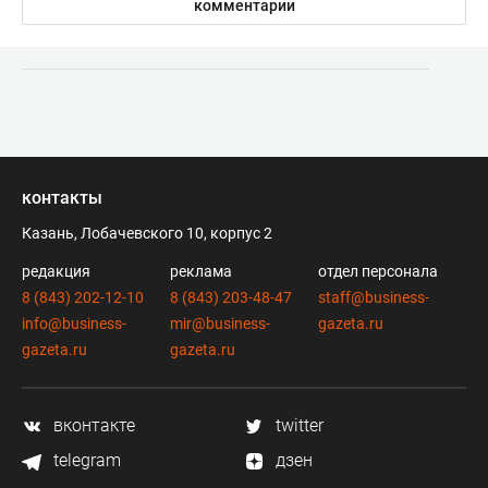
комментарии
контакты
Казань, Лобачевского 10, корпус 2
редакция
реклама
отдел персонала
8 (843) 202-12-10
8 (843) 203-48-47
staff@business-
info@business-
mir@business-
gazeta.ru
gazeta.ru
gazeta.ru
вконтакте
twitter
telegram
дзен