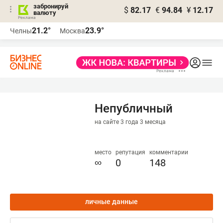
забронируй
$
82.17
€
94.84
¥
12.17
валюту
21.2°
23.9°
Челны
Москва
Непубличный
на сайте 3 года 3 месяца
место
репутация
комментарии
∞
0
148
личные данные