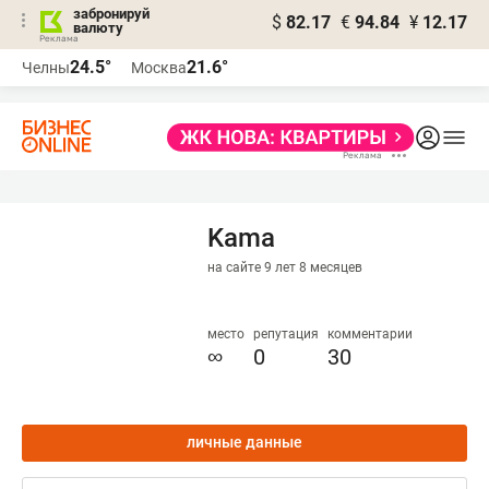
забронируй
$
82.17
€
94.84
¥
12.17
валюту
24.5°
21.6°
Челны
Москва
Kama
на сайте 9 лет 8 месяцев
место
репутация
комментарии
∞
0
30
личные данные