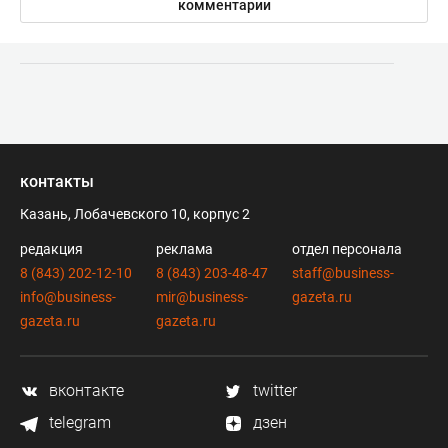
комментарии
контакты
Казань, Лобачевского 10, корпус 2
редакция
реклама
отдел персонала
8 (843) 202-12-10
8 (843) 203-48-47
staff@business-
info@business-
mir@business-
gazeta.ru
gazeta.ru
gazeta.ru
вконтакте
twitter
telegram
дзен