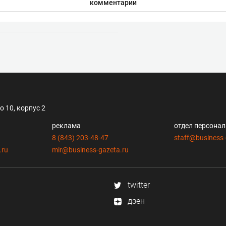
комментарии
 10, корпус 2
реклама
отдел персона
8 (843) 203-48-47
staff@business-
.ru
mir@business-gazeta.ru
twitter
дзен