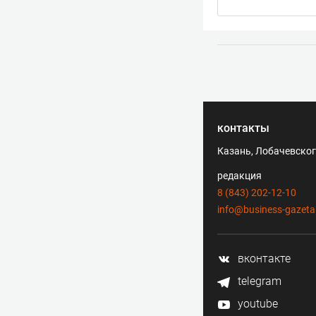
контакты
Казань, Лобачевского
редакция
8 (843) 202-12-10
info@business-gazeta
вконтакте
telegram
youtube