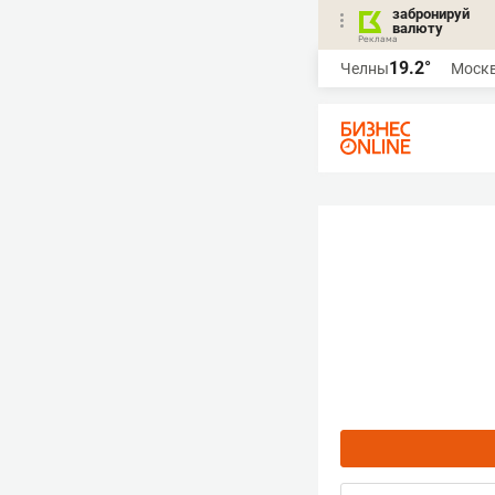
забронируй
валюту
19.2°
Челны
Моск