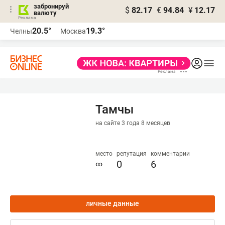
забронируй
$
82.17
€
94.84
¥
12.17
валюту
20.5°
19.3°
Челны
Москва
Тамчы
на сайте 3 года 8 месяцев
место
репутация
комментарии
∞
0
6
личные данные