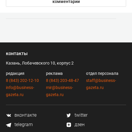
комментарии
контакты
Казань, Лобачевского 10, корпус 2
редакция
реклама
отдел персонала
8 (843) 202-12-10
8 (843) 203-48-47
staff@business-
info@business-
mir@business-
gazeta.ru
gazeta.ru
gazeta.ru
вконтакте
twitter
telegram
дзен