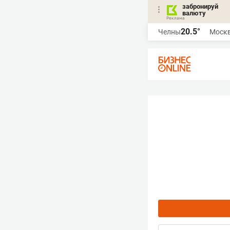
забронируй
валюту
20.5°
Челны
Моск