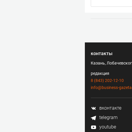
контакты
Казань, Лобачевского
редакция
8 (843) 202-12-10
info@business-gazeta
вконтакте
telegram
youtube