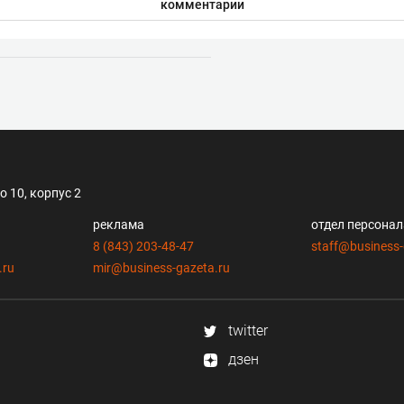
комментарии
 10, корпус 2
реклама
отдел персона
8 (843) 203-48-47
staff@business-
.ru
mir@business-gazeta.ru
twitter
дзен