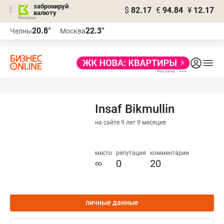
забронируй
$
82.17
€
94.84
¥
12.17
валюту
20.8°
22.3°
Челны
Москва
Insaf Bikmullin
на сайте 9 лет 9 месяцев
место
репутация
комментарии
∞
0
20
личные данные