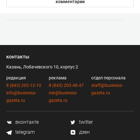
комментарии
контакты
Казань, Лобачевского 10, корпус 2
редакция
реклама
отдел персонала
8 (843) 202-12-10
8 (843) 203-48-47
staff@business-
info@business-
mir@business-
gazeta.ru
gazeta.ru
gazeta.ru
вконтакте
twitter
telegram
дзен