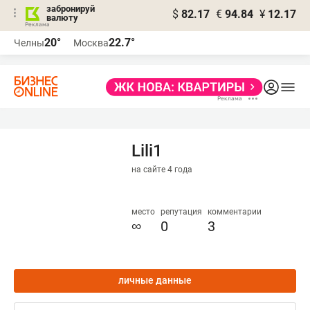
забронируй
$
82.17
€
94.84
¥
12.17
валюту
20°
22.7°
Челны
Москва
Lili1
на сайте 4 года
место
репутация
комментарии
∞
0
3
личные данные