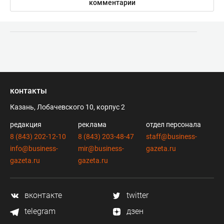
комментарии
контакты
Казань, Лобачевского 10, корпус 2
редакция
реклама
отдел персонала
8 (843) 202-12-10
8 (843) 203-48-47
staff@business-
info@business-
mir@business-
gazeta.ru
gazeta.ru
gazeta.ru
вконтакте
twitter
telegram
дзен