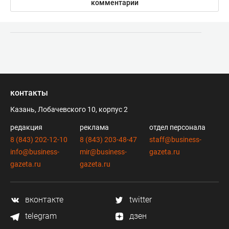
комментарии
контакты
Казань, Лобачевского 10, корпус 2
редакция
реклама
отдел персонала
8 (843) 202-12-10
8 (843) 203-48-47
staff@business-
info@business-
mir@business-
gazeta.ru
gazeta.ru
gazeta.ru
вконтакте
twitter
telegram
дзен