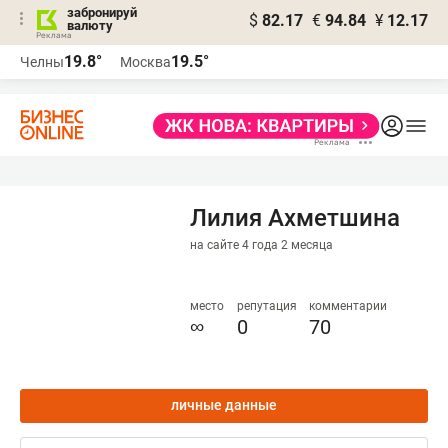
забронируй
$
82.17
€
94.84
¥
12.17
валюту
19.8°
19.5°
Челны
Москва
Лилия Ахметшина
на сайте 4 года 2 месяца
место
репутация
комментарии
∞
0
70
личные данные