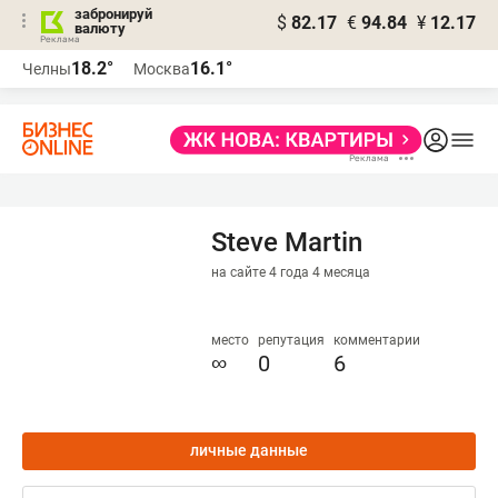
забронируй
$
82.17
€
94.84
¥
12.17
валюту
18.2°
16.1°
Челны
Москва
Steve Martin
на сайте 4 года 4 месяца
место
репутация
комментарии
∞
0
6
личные данные