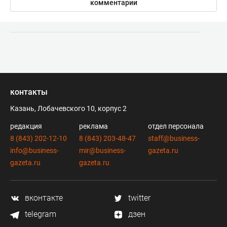
комментарии
контакты
Казань, Лобачевского 10, корпус 2
редакция
реклама
отдел персонала
8 (843) 202-12-10
8 (843) 203-48-47
staff@business-
info@business-
mir@business-
gazeta.ru
gazeta.ru
gazeta.ru
вконтакте
twitter
telegram
дзен