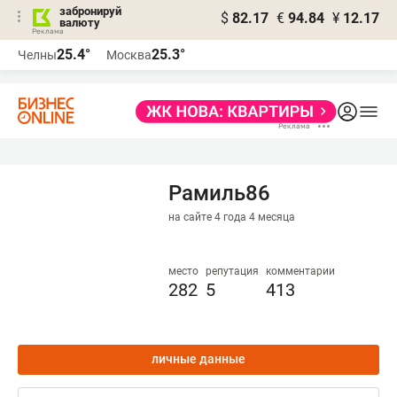
забронируй
$
82.17
€
94.84
¥
12.17
валюту
25.4°
25.3°
Челны
Москва
Рамиль86
на сайте 4 года 4 месяца
место
репутация
комментарии
282
5
413
личные данные