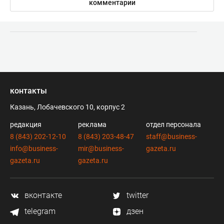
комментарии
контакты
Казань, Лобачевского 10, корпус 2
редакция
реклама
отдел персонала
8 (843) 202-12-10
8 (843) 203-48-47
staff@business-
info@business-
mir@business-
gazeta.ru
gazeta.ru
gazeta.ru
вконтакте
twitter
telegram
дзен