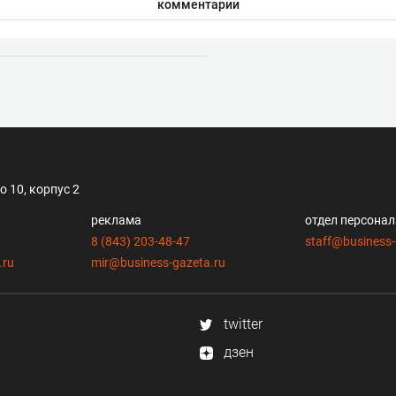
комментарии
 10, корпус 2
реклама
отдел персона
8 (843) 203-48-47
staff@business-
.ru
mir@business-gazeta.ru
twitter
дзен