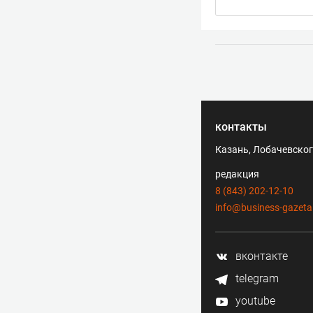
контакты
Казань, Лобачевского
редакция
8 (843) 202-12-10
info@business-gazeta
вконтакте
telegram
youtube