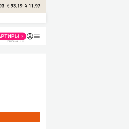
93
€
93.19
¥
11.97