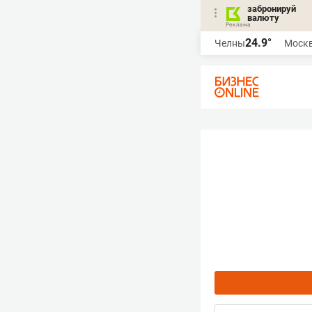
забронируй
валюту
24.9°
Челны
Моск