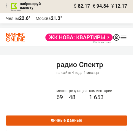
забронируй
$
82.17
€
94.84
¥
12.17
валюту
22.6°
21.3°
Челны
Москва
радио Спектр
на сайте 4 года 4 месяца
место
репутация
комментарии
69
48
1 653
личные данные