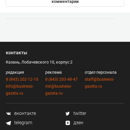
комментарии
контакты
Казань, Лобачевского 10, корпус 2
редакция
реклама
отдел персонала
8 (843) 202-12-10
8 (843) 203-48-47
staff@business-
info@business-
mir@business-
gazeta.ru
gazeta.ru
gazeta.ru
вконтакте
twitter
telegram
дзен